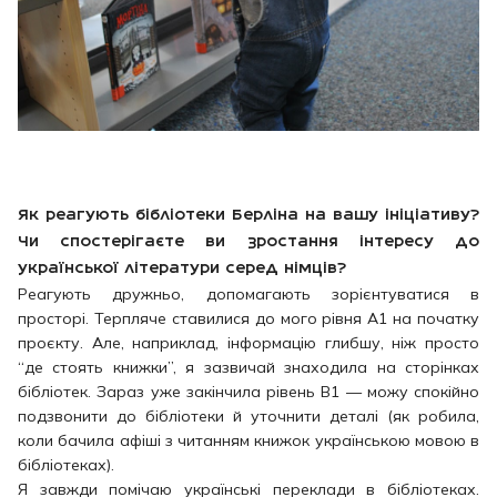
Як реагують бібліотеки Берліна на вашу ініціативу?
Чи спостерігаєте ви зростання інтересу до
української літератури серед німців?
Реагують дружньо, допомагають зорієнтуватися в
просторі. Терпляче ставилися до мого рівня А1 на початку
проєкту. Але, наприклад, інформацію глибшу, ніж просто
“де стоять книжки”, я зазвичай знаходила на сторінках
бібліотек. Зараз уже закінчила рівень B1 — можу спокійно
подзвонити до бібліотеки й уточнити деталі (як робила,
коли бачила афіші з читанням книжок українською мовою в
бібліотеках).
Я завжди помічаю українські переклади в бібліотеках.