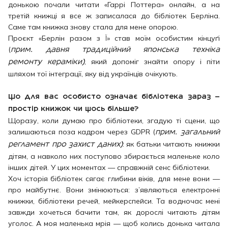
донькою почали читати «Гаррі Поттера» онлайн, а на
третій книжці я все ж записалася до бібліотек Берліна.
Саме там книжка знову стала для мене опорою.
Проєкт «Берлін разом з Ї» став моїм особистим кінцуґі
(
прим. давня традиційний японська техніка
, який допоміг знайти опору і піти
ремонту кераміки)
шляхом тої інтеграції, яку від українців очікують.
Що для вас особисто означає бібліотека зараз —
простір книжок чи щось більше?
Щоразу, коли думаю про бібліотеки, згадую ті сцени, що
залишаються поза кадром через GDPR (
прим. загальний
: як батьки читають книжки
регламент про захист даних)
дітям, а навколо них поступово збирається маленьке коло
інших дітей. У цих моментах — справжній сенс бібліотеки.
Хоч історія бібліотек сягає глибини віків, для мене вони —
про майбутнє. Вони змінюються: з’являються електронні
книжки, бібліотеки речей, мейкерспейси. Та водночас мені
завжди хочеться бачити там, як дорослі читають дітям
уголос. А моя маленька мрія — щоб колись донька читала