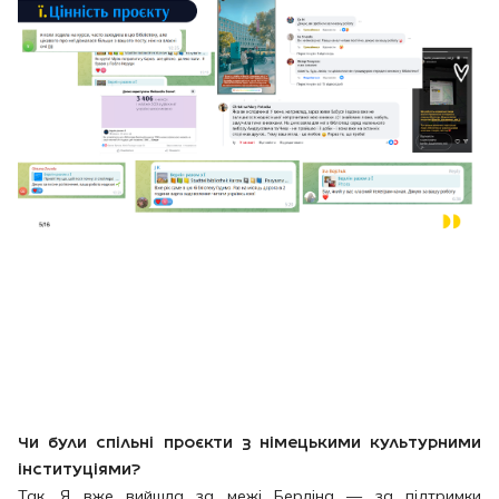
Чи були спільні проєкти з німецькими культурними
інституціями?
Так. Я вже вийшла за межі Берліна — за підтримки