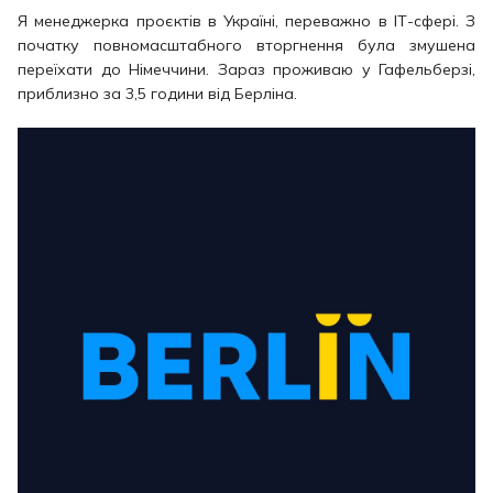
Я менеджерка проєктів в Україні, переважно в ІТ-сфері. З
початку повномасштабного вторгнення була змушена
переїхати до Німеччини. Зараз проживаю у Гафельберзі,
приблизно за 3,5 години від Берліна.