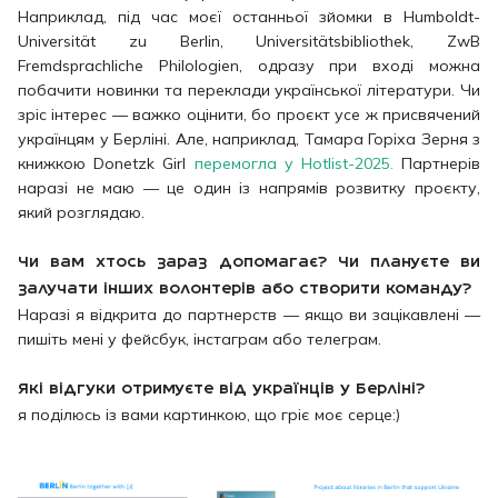
Наприклад, під час моєї останньої зйомки в Humboldt-
Universität zu Berlin, Universitätsbibliothek, ZwB
Fremdsprachliche Philologien, одразу при вході можна
побачити новинки та переклади української літератури. Чи
зріс інтерес — важко оцінити, бо проєкт усе ж присвячений
українцям у Берліні. Але, наприклад, Тамара Горіха Зерня з
книжкою Donetzk Girl
перемогла у Hotlist-2025.
Партнерів
наразі не маю — це один із напрямів розвитку проєкту,
який розглядаю.
Чи вам хтось зараз допомагає? Чи плануєте ви
залучати інших волонтерів або створити команду?
Наразі я відкрита до партнерств — якщо ви зацікавлені —
пишіть мені у фейсбук, інстаграм або телеграм.
Які відгуки отримуєте від українців у Берліні?
я поділюсь із вами картинкою, що гріє моє серце:)