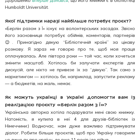
Дорошенко
вперше дізнався
, що його книжки є в бібліотеці
Humboldt Universität.
Якої підтримки наразі найбільше потребує проєкт?
«Берлін разом з Ї» існує на волонтерських засадах. Звісно
його засновниця потребує обіймів, коментарів, партнерів
😉. Принагідно дякую “Бібліотечній країні” за цікаву
розмову. Я зараз не говорю про те, щоб моя праця
оплачувалась. Але півтора роки — той час, коли хочеться
змінити масштаб. Хотілось би залучати експертів для
дискусій, але ніхто не привезе їх за “дякую”. Так само з
маркетингом — хотілось би, наприклад, запустити рекламу
— а бюджетів, на жаль, немає.
Як можуть українці в Україні допомогти вам із
реалізацією проєкту «Берлін разом з Ї»?
Українська авторка хотіла подарувати мені свою книжку.
Натомість, я купила в неї 4 для друзів-бібліотек із
Німеччини:) Водночас, нам дуже важливо підтримувати
діалог. Робити більше проєктів, щоб про Україну говорили
не лише як про країну, де вже 11 років іде війна.