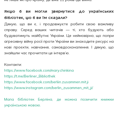
Якщо б ви могли звернутися до українських
бібліотек, що б ви їм сказали?
Дякую, що ви є, і продовжуєте робити свою важливу
справу. Серед ваших читачів — ті, хто будують або
будуватимуть майбутнє України. Це неймовірно, що попри
агресивну війну росії проти України ви знаходите ресурс на
нові проєкти, навчання, самовдосконалення. І дякую, що
знайшли час прочитати це інтерв’ю.
Контакти:
https://www.facebook.com/mary.chinkina
https://t.me/Berliner_Bibliothek
https://www.facebook.com/berliin.zusammen.mit.ji
https://www.instagram.com/berlin_zusammen_mit_ji/
Мапа бібліотек Берліна, де можна позичити книжки
українською мовою.