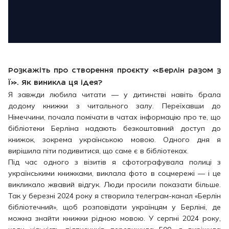
Розкажіть про створення проєкту «Берлін разом з
Ї». Як виникла ця ідея?
Я завжди любила читати — у дитинстві навіть брала
додому книжки з читального залу. Переїхавши до
Німеччини, почала помічати в чатах інформацію про те, що
бібліотеки Берліна надають безкоштовний доступ до
книжок, зокрема українською мовою. Одного дня я
вирішила піти подивитися, що саме є в бібліотеках.
Під час одного з візитів я сфотографувала полиці з
українськими книжками, виклала фото в соцмережі — і це
викликало жвавий відгук. Люди просили показати більше.
Так у березні 2024 року я створила телеграм-канал «Берлін
бібліотечний», щоб розповідати українцям у Берліні, де
можна знайти книжки рідною мовою. У серпні 2024 року,