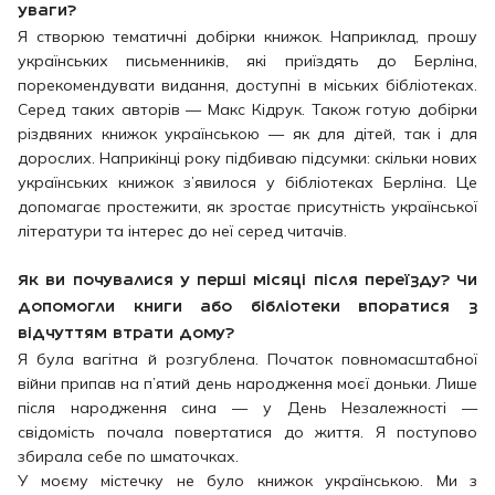
уваги?
Я створюю тематичні добірки книжок. Наприклад, прошу
українських письменників, які приїздять до Берліна,
порекомендувати видання, доступні в міських бібліотеках.
Серед таких авторів — Макс Кідрук. Також готую добірки
різдвяних книжок українською — як для дітей, так і для
дорослих. Наприкінці року підбиваю підсумки: скільки нових
українських книжок з’явилося у бібліотеках Берліна. Це
допомагає простежити, як зростає присутність української
літератури та інтерес до неї серед читачів.
Як ви почувалися у перші місяці після переїзду? Чи
допомогли книги або бібліотеки впоратися з
відчуттям втрати дому?
Я була вагітна й розгублена. Початок повномасштабної
війни припав на п’ятий день народження моєї доньки. Лише
після народження сина — у День Незалежності —
свідомість почала повертатися до життя. Я поступово
збирала себе по шматочках.
У моєму містечку не було книжок українською. Ми з