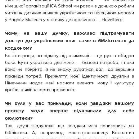
німецької організації ICA School ми разом з донькою робили
читання дитячих книжок українською та німецькою мовами
у Prignitz Museum у містечку де проживаю — Havelberg.
Чому, на вашу думку, важливо підтримувати
доступ до українських книг саме в бібліотеках за
кордоном?
Бо інтеграція, на відміну від асиміляції — це рух в обидва
боки. Бути українкою для мене — базова потреба, і поки
вона не покрита, я не зможу рухатися далі, до вершини
піраміди потреб. Прийняття моєї ідентичності друзями з
Німеччини надає мені наснаги вивчати мову і культуру
країни, в якій я зараз проживаю.
Чи були у вас приклади, коли завдяки вашому
проєкту люди вперше відкривали для себе
бібліотеки?
Так, друзі згадували, що завдяки мені записались до
бібліотеки. А, наприклад, мистецтвознавець Костянтин