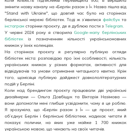
коли кількість підписників перевищила 500, я вирішила
змінити назву каналу на «Берлін разом з Ї». Назва пішла від
"Stand with Ukraine", що довгий час було на сторінках
берлінської мережі бібліотек. Тоді ж з’явилися
фейсбук
та
інстаграм
сторінки проєкту, де я дублюю пости з
Telegram
.
У червні 2024 року я створила
Google-мапу берлінських
бібліотек
із позначенням кількості українськомовних
книжок у їхніх колекціях.
На сторінках проєкту я регулярно публікую огляди
бібліотек міста: розповідаю про їхні особливості, кількість
українських книжок у різних форматах, активності для
відвідувачів та умови отримання читацького квитка. Крім
того, щомісяця публікую дайджест довкололітературних
подій у Берліні.
Коли над брендингом проєкту працювали дві українські
дизайнерки — Ольга Довбіщук та Вікторія Назімова —
вони допомогли мені глибше усвідомити, чому я це роблю.
Я зрозуміла, що «Берлін разом з Ї» — це проєкт, який
об’єднує Берлін і берлінські бібліотеки, надихає читати й
показує полички, на яких уже майже 1 700 книжок
українською мовою, що чекають на своїх читачів.