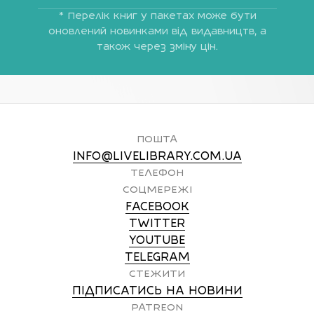
* Перелік книг у пакетах може бути
оновлений новинками від видавництв, а
також через зміну цін.
ПОШТА
INFO@LIVELIBRARY.COM.UA
ТЕЛЕФОН
СОЦМЕРЕЖІ
FACEBOOK
TWITTER
YOUTUBE
TELEGRAM
СТЕЖИТИ
ПІДПИСАТИСЬ НА НОВИНИ
PATREON